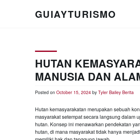
Skip
to
GUIAYTURISMO
content
HUTAN KEMASYARA
MANUSIA DAN ALA
Posted on
October 15, 2024
by
Tyler Bailey
Berita
Hutan kemasyarakatan merupakan sebuah kons
masyarakat setempat secara langsung dalam u
hutan. Konsep ini menawarkan pendekatan yang
hutan, di mana masyarakat tidak hanya menjadi
memiliki hak dan tanggung jawab.