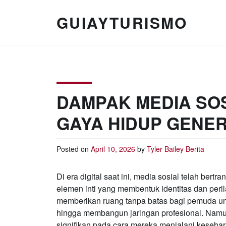
Skip
to
GUIAYTURISMO
content
DAMPAK MEDIA SO
GAYA HIDUP GENE
Posted on
April 10, 2026
by
Tyler Bailey
Berita
Di era digital saat ini, media sosial telah bert
elemen inti yang membentuk identitas dan perila
memberikan ruang tanpa batas bagi pemuda unt
hingga membangun jaringan profesional. Namu
signifikan pada cara mereka menjalani keseha