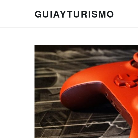
Skip
to
GUIAYTURISMO
content