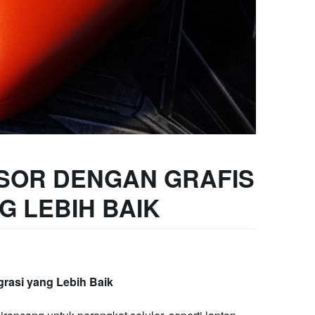
SOR DENGAN GRAFIS
G LEBIH BAIK
rasi yang Lebih Baik