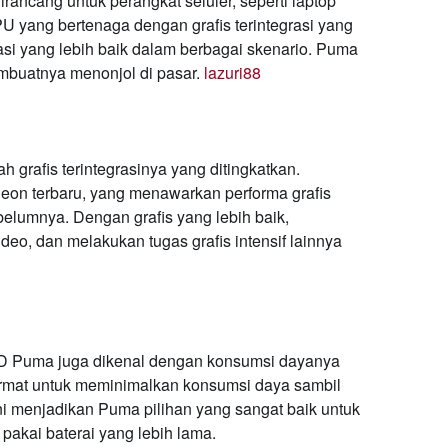
ncang untuk perangkat seluler, seperti laptop
PU yang bertenaga dengan grafis terintegrasi yang
i yang lebih baik dalam berbagai skenario. Puma
mbuatnya menonjol di pasar.
lazuri88
grafis terintegrasinya yang ditingkatkan.
deon terbaru, yang menawarkan performa grafis
belumnya. Dengan grafis yang lebih baik,
o, dan melakukan tugas grafis intensif lainnya
MD Puma juga dikenal dengan konsumsi dayanya
cermat untuk meminimalkan konsumsi daya sambil
ni menjadikan Puma pilihan yang sangat baik untuk
akai baterai yang lebih lama.