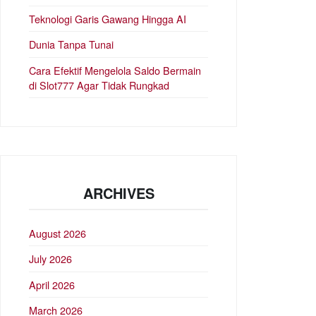
Teknologi Garis Gawang Hingga AI
Dunia Tanpa Tunai
Cara Efektif Mengelola Saldo Bermain
di Slot777 Agar Tidak Rungkad
ARCHIVES
August 2026
July 2026
April 2026
March 2026