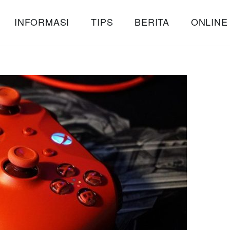
INFORMASI
TIPS
BERITA
ONLINE