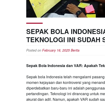
SEPAK BOLA INDONESI
TEKNOLOGI INI SUDAH
Posted on
February 16, 2025
Berita
Sepak Bola Indonesia dan VAR: Apakah Tek
Sepak bola Indonesia telah mengalami pasang
momen kejayaan dan kontroversi yang menandai
diperdebatkan baru-baru ini adalah penggunaa
pertandingan. Teknologi ini dirancang untuk 
akurat dan adil. Namun, apakah VAR sudah saa