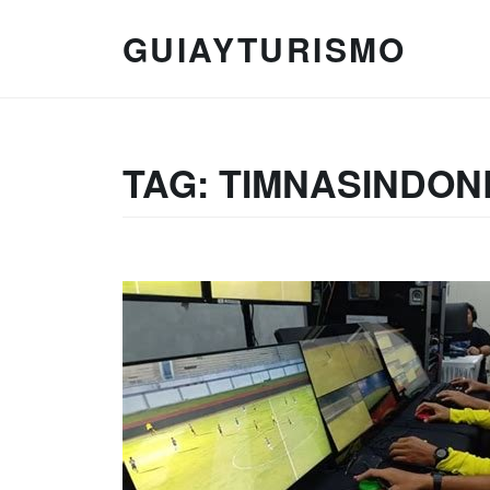
Skip
to
GUIAYTURISMO
content
TAG:
TIMNASINDON