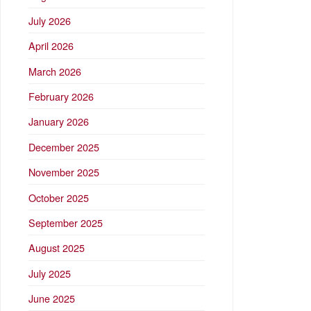
July 2026
April 2026
March 2026
February 2026
January 2026
December 2025
November 2025
October 2025
September 2025
August 2025
July 2025
June 2025