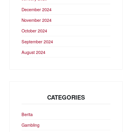
December 2024
November 2024
October 2024
September 2024
August 2024
CATEGORIES
Berita
Gambling