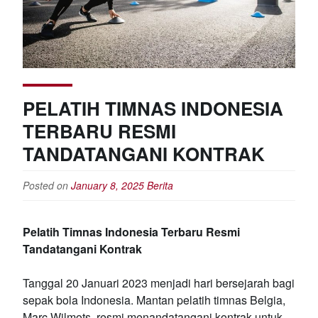
PELATIH TIMNAS INDONESIA
TERBARU RESMI
TANDATANGANI KONTRAK
Posted on
January 8, 2025
Berita
Pelatih Timnas Indonesia Terbaru Resmi
Tandatangani Kontrak
Tanggal 20 Januari 2023 menjadi hari bersejarah bagi
sepak bola Indonesia. Mantan pelatih timnas Belgia,
Marc Wilmots, resmi menandatangani kontrak untuk